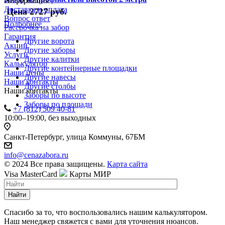
Информация
Доставка и оплата
Цена 2727 руб.
Вопрос ответ
Подробнее
Рассрочка на забор
Гарантия
Другие ворота
Акции
Другие заборы
Услуги
Другие калитки
Калькулятор
Другие контейнерные площадки
Наши цены
Другие навесы
Наши контакты
Другие столбы
Наши контакты
Заборы по высоте
Заборы по площади
+7 (812) 509 40-81
10:00–19:00, без выходных
Санкт-Петербург, улица Коммуны, 67БМ
info@cenazabora.ru
© 2024 Все права защищены.
Карта сайта
Visa
MasterCard
Карты МИР
Найти
Спасибо за то, что воспользовались нашим калькулятором.
Наш менеджер свяжется с вами для уточнения нюансов.