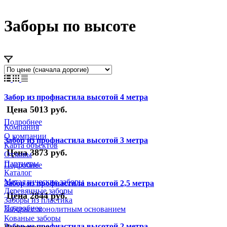
Заборы по высоте
Забор из профнастила высотой 4 метра
Цена 5013 руб.
Подробнее
Компания
О компании
Забор из профнастила высотой 3 метра
Карта объектов
Цена 3873 руб.
Отзывы
Партнеры
Подробнее
Каталог
Металлические заборы
Забор из профнастила высотой 2,5 метра
Деревянные заборы
Цена 2844 руб.
Заборы из пластика
Подробнее
Заборы с монолитным основанием
Кованые заборы
Забор из профнастила высотой 2 метра