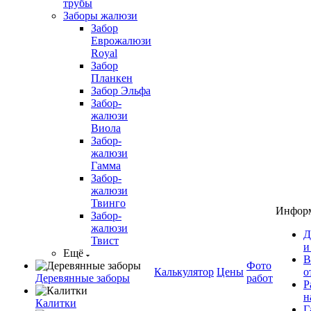
трубы
Заборы жалюзи
Забор
Еврожалюзи
Royal
Забор
Планкен
Забор Эльфа
Забор-
жалюзи
Виола
Забор-
жалюзи
Гамма
Забор-
жалюзи
Твинго
Инфор
Забор-
жалюзи
Д
Твист
и
Ещё
В
Фото
Калькулятор
Цены
о
Деревянные заборы
работ
Р
н
Калитки
Г