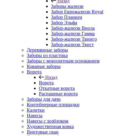
Назад
Заборы жалюзи
Забор Еврожалюзи Royal
Забор Планкен
Забор Эльфа
Забор-жалюзи Виола
Забор-жалюзи Гамма
Забор-жалюзи Твинго
Забор-жалюзи Твист
Деревянные заборы
Заборы из пластика
Заборы с монолитным основанием
Кованые заборы
Ворота
Назад
Ворота
Откатные ворота
Распашные ворота
Заборы для дачи
Контейнерные площадки
Калитки
Навесы
Навесы с хозблоком
Художественная ковка
Винтовые сваи