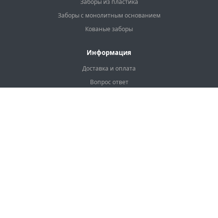
Заборы из пластика
Заборы с монолитным основанием
Кованые заборы
Информация
Доставка и оплата
Вопрос ответ
Рассрочка на забор
Гарантия
Акции
Услуги
Калькулятор
Наши цены
Наши контакты
Наши контакты