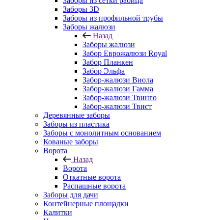
Заборы из сетки рабица
Заборы 3D
Заборы из профильной трубы
Заборы жалюзи
Назад
Заборы жалюзи
Забор Еврожалюзи Royal
Забор Планкен
Забор Эльфа
Забор-жалюзи Виола
Забор-жалюзи Гамма
Забор-жалюзи Твинго
Забор-жалюзи Твист
Деревянные заборы
Заборы из пластика
Заборы с монолитным основанием
Кованые заборы
Ворота
Назад
Ворота
Откатные ворота
Распашные ворота
Заборы для дачи
Контейнерные площадки
Калитки