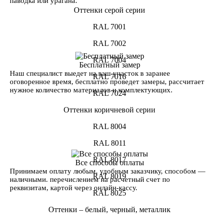
паводка или урагана.
Оттенки серой серии
RAL 7001
RAL 7002
RAL 7004
Бесплатный замер
Наш специалист выедет на ваш участок в заранее
RAL 7016
оговоренное время, бесплатно проведет замеры, рассчитает
нужное количество материалов и комплектующих.
RAL 7024
Оттенки коричневой серии
RAL 8004
RAL 8011
RAL 8017
Все способы оплаты
Принимаем оплату любым, удобным заказчику, способом —
RAL 8019
наличными. перечислением на расчетный счет по
реквизитам, картой через онлайн-кассу.
RAL 8025
Оттенки – белый, черный, металлик