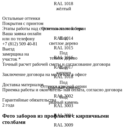
RAL 1018
жёлтый
Остальные оттенки
Покрытия с принтом
Этапы работы над строительством забора
Оттенки желтой серии
Ваша заявка онлайн
RAL 1014
Под
или по телефону
светлое дерево
+7 (812) 509 40-81
RAL 1015
Выезд
Под
замерщика на
RAL 1016
темное дерево
участок
*
Точный
расчет рабочей сметы и согласование договора
RAL 1017
Под
кирпич
Заключение
договора на месте или в офисе
RAL 1018
Под
Доставка
материалов
Оттенки красной серии
красный камень
Приемка работы
и окончатель- ная оплата, согласно договора
RAL 3002
Под
Гарантийные обязательства
рваный камень
2 года
RAL 3003
RAL 3004
Фото заборов из профлиста с кирпичными
столбами
RAL 3009