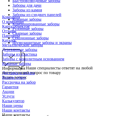
Быстровозводимые заборы
Заборы для дачи
Заборы из камня
Заборы из сэндвич панелей
Компания
Кованые заборы
О компании
Комбинированные заборы
Карта объектов
Рулонные заборы
Отзывы
Сварные заборы
Партнеры
Секционные заборы
Каталог
Шумозащитные заборы и экраны
Металлические заборы
Деревянные заборы
Заборы из пластика
Заборы с монолитным основанием
Кованые заборы
Наши специалисты ответят на любой
Информация
интересующий вопрос по товару
Доставка и оплата
Задать вопрос
Вопрос ответ
Рассрочка на забор
Гарантия
Акции
Услуги
Калькулятор
Наши цены
Наши контакты
Наши контакты