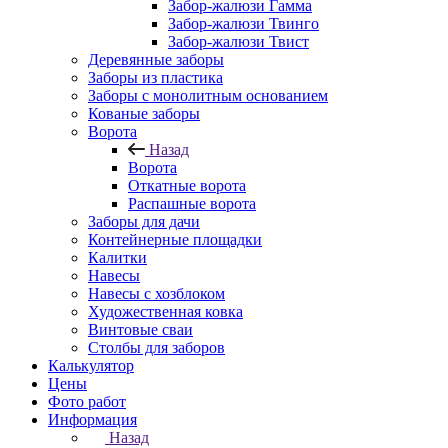
Забор-жалюзи Гамма
Забор-жалюзи Твинго
Забор-жалюзи Твист
Деревянные заборы
Заборы из пластика
Заборы с монолитным основанием
Кованые заборы
Ворота
Назад
Ворота
Откатные ворота
Распашные ворота
Заборы для дачи
Контейнерные площадки
Калитки
Навесы
Навесы с хозблоком
Художественная ковка
Винтовые сваи
Столбы для заборов
Калькулятор
Цены
Фото работ
Информация
Назад