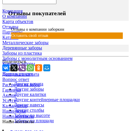
Компания
Отзывы покупателей
О компании
Карта объектов
Отзывы
Отзывы о компании заборкин
Партнеры
Оставить свой отзыв
Каталог
Металлические заборы
Деревянные заборы
Заборы из пластика
Заборы с монолитным основанием
Поделиться
Кованые заборы
Информация
Назад к списку
Доставка и оплата
Вопрос ответ
Другие ворота
Рассрочка на забор
Другие заборы
Гарантия
Другие калитки
Акции
Другие контейнерные площадки
Услуги
Другие навесы
Калькулятор
Другие столбы
Наши цены
Заборы по высоте
Наши контакты
Заборы по площади
Наши контакты