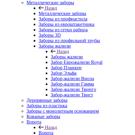
Металлические заборы
Назад
Металлические заборы
Заборы из профнастила
Заборы из евроштакетника
Заборы из сетки рабица
Заборы 3D
Заборы из профильной трубы
Заборы жалюзи
Назад
Заборы жалюзи
Забор Еврожалюзи Royal
Забор Планкен
Забор Эльфа
Забор-жалюзи Виола
Забор-жалюзи Гамма
Забор-жалюзи Твинго
Забор-жалюзи Твист
Деревянные заборы
Заборы из пластика
Заборы с монолитным основанием
Кованые заборы
Ворота
Назад
Ворота