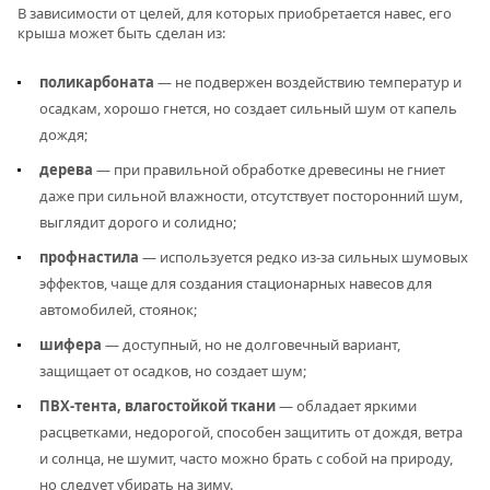
В зависимости от целей, для которых приобретается навес, его
крыша может быть сделан из:
поликарбоната
— не подвержен воздействию температур и
осадкам, хорошо гнется, но создает сильный шум от капель
дождя;
дерева
— при правильной обработке древесины не гниет
даже при сильной влажности, отсутствует посторонний шум,
выглядит дорого и солидно;
профнастила
— используется редко из-за сильных шумовых
эффектов, чаще для создания стационарных навесов для
автомобилей, стоянок;
шифера
— доступный, но не долговечный вариант,
защищает от осадков, но создает шум;
ПВХ-тента, влагостойкой ткани
— обладает яркими
расцветками, недорогой, способен защитить от дождя, ветра
и солнца, не шумит, часто можно брать с собой на природу,
но следует убирать на зиму.