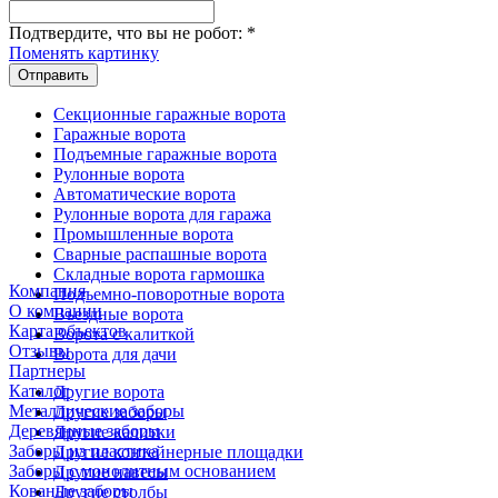
Подтвердите, что вы не робот:
*
Поменять картинку
Отправить
Секционные гаражные ворота
Гаражные ворота
Подъемные гаражные ворота
Рулонные ворота
Автоматические ворота
Рулонные ворота для гаража
Промышленные ворота
Сварные распашные ворота
Складные ворота гармошка
Компания
Подъемно-поворотные ворота
О компании
Въездные ворота
Карта объектов
Ворота с калиткой
Отзывы
Ворота для дачи
Партнеры
Каталог
Другие ворота
Металлические заборы
Другие заборы
Деревянные заборы
Другие калитки
Заборы из пластика
Другие контейнерные площадки
Заборы с монолитным основанием
Другие навесы
Кованые заборы
Другие столбы