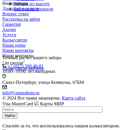
Информация
Заборы по высоте
Доставка и оплата
Заборы по площади
Вопрос ответ
Рассрочка на забор
Гарантия
Акции
Услуги
Калькулятор
Наши цены
Наши контакты
Наши контакты
Точный расчет вашего забора
"до гвоздя"
+7 (812) 509 40-81
Калькулятор заборов
10:00–19:00, без выходных
Санкт-Петербург, улица Коммуны, 67БМ
info@cenazabora.ru
© 2024 Все права защищены.
Карта сайта
Visa
MasterCard
Карты МИР
Найти
Спасибо за то, что воспользовались нашим калькулятором.