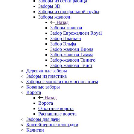
Заборы из сетки рабица
Заборы 3D
Заборы из профильной трубы
Заборы жалюзи
Назад
Заборы жалюзи
Забор Еврожалюзи Royal
Забор Планкен
Забор Эльфа
Забор-жалюзи Виола
Забор-жалюзи Гамма
Забор-жалюзи Твинго
Забор-жалюзи Твист
Деревянные заборы
Заборы из пластика
Заборы с монолитным основанием
Кованые заборы
Ворота
Назад
Ворота
Откатные ворота
Распашные ворота
Заборы для дачи
Контейнерные площадки
Калитки