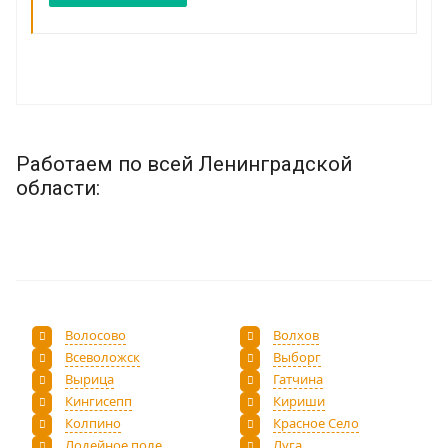
Работаем по всей Ленинградской
области:
Волосово
Волхов
Всеволожск
Выборг
Вырица
Гатчина
Кингисепп
Кириши
Колпино
Красное Село
Лодейное поле
Луга