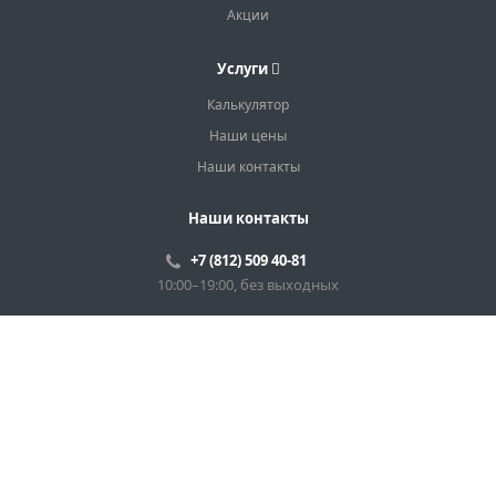
Акции
Услуги
Калькулятор
Наши цены
Наши контакты
Наши контакты
+7 (812) 509 40-81
10:00–19:00, без выходных
Санкт-Петербург, улица Коммуны, 67БМ
info@cenazabora.ru
© 2024 Все права защищены.
Карта сайта