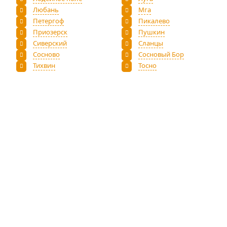
Любань
Мга
Петергоф
Пикалево
Приозерск
Пушкин
Сиверский
Сланцы
Сосново
Сосновый Бор
Тихвин
Тосно