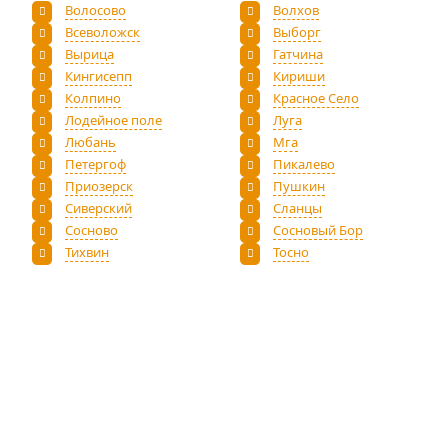
Волосово
Волхов
Всеволожск
Выборг
Вырица
Гатчина
Кингисепп
Кириши
Колпино
Красное Село
Лодейное поле
Луга
Любань
Мга
Петергоф
Пикалево
Приозерск
Пушкин
Сиверский
Сланцы
Сосново
Сосновый Бор
Тихвин
Тосно